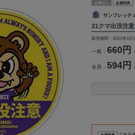
在庫なし
会員特典
サンフレッチ
21クマ出没注意
販売期間：2021年3月
660円
一般：
594円
会員：
こちら
会員特典