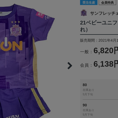
受注生産
会員特典
サンフレッチ
21ベビーユニ
れ）
販売期間：2021年4月1
6,820
一般：
6,138
会員：
80
在庫あり
5月下旬
90
在庫あり
5月下旬