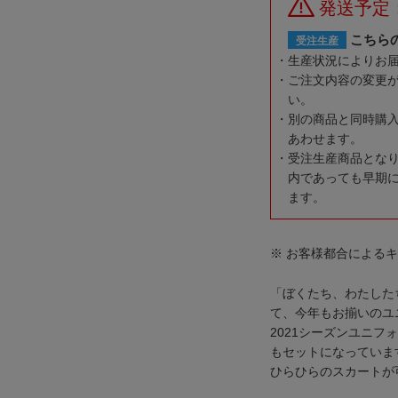
発送予定
こちら
受注生産
生産状況によりお
ご注文内容の変更
い。
別の商品と同時購
あわせます。
受注生産商品とな
内であっても早期
ます。
※ お客様都合による
「ぼくたち、わたした
て、今年もお揃いのユ
2021シーズンユニ
もセットになっていま
ひらひらのスカートが