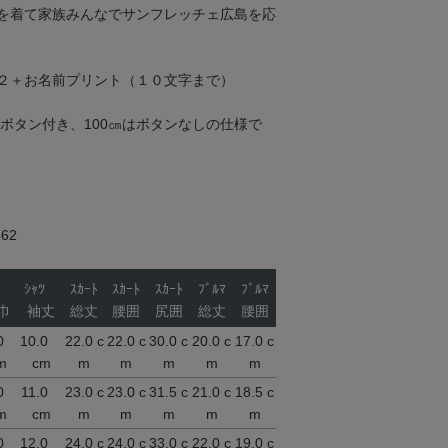
を着て家族みんなでサンフレッチェ広島を応
２＋お名前プリント（１０文字まで）
にボタン付き、100㎝はボタンなしの仕様で
62
ｬﾂ
ｼｬﾂ
ｽｶｰﾄ
ｽｶｰﾄ
ｽｶｰﾄ
ﾌﾞﾙﾏ
ﾌﾞﾙﾏ
巾
袖丈
総丈
腰囲
尻囲
総丈
腰囲
.0
10.0
22.0 c
22.0 c
30.0 c
20.0 c
17.0 c
m
cm
m
m
m
m
m
.0
11.0
23.0 c
23.0 c
31.5 c
21.0 c
18.5 c
m
cm
m
m
m
m
m
.0
12.0
24.0 c
24.0 c
33.0 c
22.0 c
19.0 c