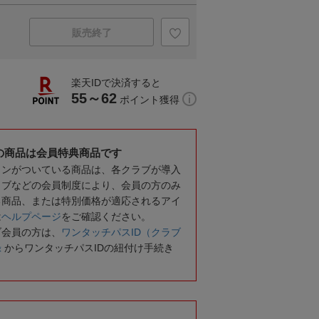
販売終了
楽天IDで決済すると
55～62
ポイント獲得
の商品は会員特典商品です
コンがついている商品は、各クラブが導入
ラブなどの会員制度により、会員の方のみ
る商品、または特別価格が適応されるアイ
は
ヘルプページ
をご確認ください。
ブ会員の方は、
ワンタッチパスID（クラブ
録
からワンタッチパスIDの紐付け手続き