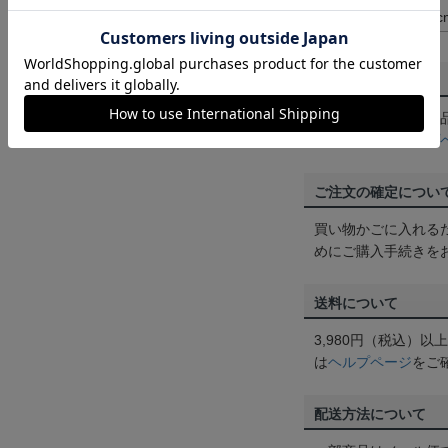
100
cm
c
返品・交換について
お客様都合による返
ん。詳しくは
ヘルプ
ご注文の確定につい
買い物かごに入れる
めにご購入手続きを
送料について
3,980円（税込）
は
ヘルプページ
をご
配送方法について