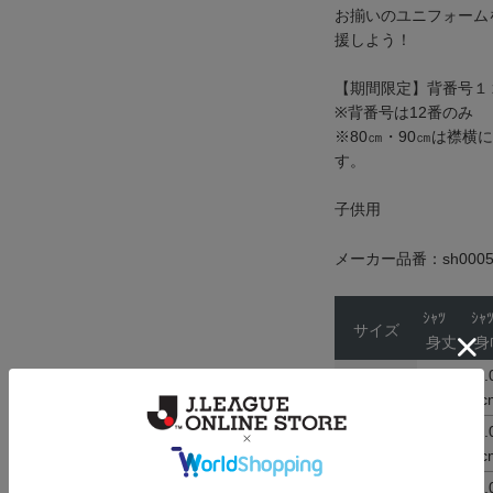
お揃いのユニフォーム
援しよう！
【期間限定】背番号１
※背番号は12番のみ
※80㎝・90㎝は襟横
す。
子供用
メーカー品番：sh0005
ｼｬﾂ
ｼ
サイズ
身丈
身
32.0
29
80
cm
c
34.0
30
90
cm
c
36.0
31