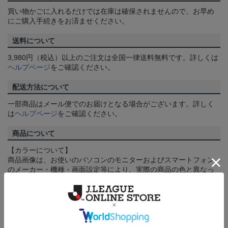
買い物かごに入れるだけでは在庫は確保されませんので、お早め
にご購入手続きをお済ませください。
送料について
3,980円（税込）以上のご注文は全国一律送料無料です。詳しくは
ヘルプページ
をご確認ください。
配送方法について
一部商品はメール便でのお届けとなる場合がございます。詳しく
は
ヘルプページ
をご確認ください。
商品について
【カラーについて】
商品画像は、お使いのパソコンのモニターおよびスマートフォン
のメーカー・機種・画面設定等により、実際の商品の色と異なっ
て見える場合がございます。あらかじめご了承ください。
【仕様について】
取り扱い商品によっては、パッケージやデザインなどの仕様が予
告なく変更になることがございます。