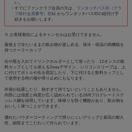
い。
すでにファンクラブ会員の方は、
ワンタッチパスID（クラ
ブ発行会員番号）登録
からワンタッチパスIDの紐付け手
続きをお願いします。
※ お客様都合によるキャンセルはお受けできません。
最後まで冷たいままの飲み物が楽しめる、保冷・保温の両機能を
持つクーラーカップ
缶や瓶を入れてドリンクホルダーとして使ったり、12オンスの飲
料カップとしても使える2wayデザイン。シリコンスリーブは、上
に付けてボトルや缶を固定したり、下に付けると飲料カップとし
て使用する時の傷や滑り止めにもなります。
外側が結露したり、熱すぎて持てないということもありません。
内部には強度と純度が広く認められている18/8プログレードステ
ンレス鋼を採用しています。味移りを防ぐ機能があり、飲み物を
おいしく保つことができます。
優れたパウダーコーティングで滑りにくいグリップと最高の耐久
性、細部までこだわって作られています。