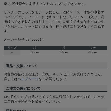
※ お客様都合によるキャンセルはお受けできません。
サンチェのしっぽをモチーフにした、収納ケース一体型の巾着エ
コバッグです。フロントにはキュートなプリント＆ロゴ入り。肩
掛けもできる長さの持ち手に、生地には薄くて丈夫なナイロン生
地を採用。ポケットにも収まる、持ち運びにも便利なサイズ感で
す。
メーカー品番：sh000614
サイズ
縦
横
マチ
-
38cm
34cm
48cm
返品・交換について
お客様都合による返品、交換、キャンセルはお受けできません。
詳しくは
ヘルプページ
をご確認ください。
ご注文の確定について
買い物かごに入れるだけでは在庫は確保されませんので、お早め
にご購入手続きをお済ませください。