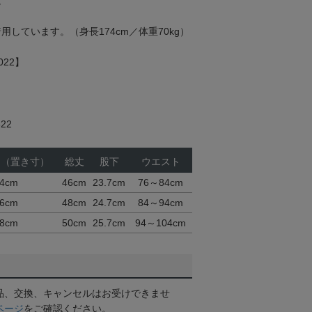
。
用しています。（身長174cm／体重70kg）
2022】
22
ト（置き寸）
総丈
股下
ウエスト
4cm
46cm
23.7cm
76～84cm
6cm
48cm
24.7cm
84～94cm
8cm
50cm
25.7cm
94～104cm
品、交換、キャンセルはお受けできませ
ページ
をご確認ください。