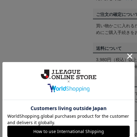
ご注文の確定につい
買い物かごに入れる
めにご購入手続きを
送料について
3,980円（税込）
は
ヘルプページ
をご
配送方法について
一部商品はメール便
くは
ヘルプページ
を
商品について
【カラーについて】
商品画像は、お使い