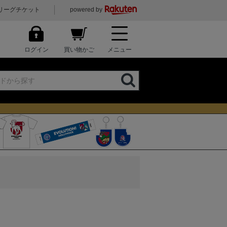
リーグチケット
powered by
ログイン
買い物かご
メニュー