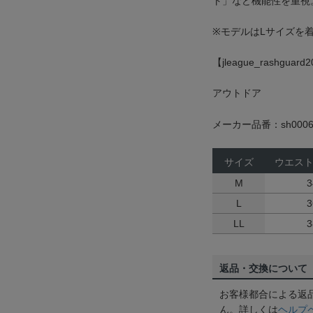
ト」など機能性を重視
※モデルはLサイズを着
【jleague_rashguard
アウトドア
メーカー品番：sh0006
サイズ
ウエス
M
3
L
3
LL
3
返品・交換について
お客様都合による返
ん。詳しくは
ヘルプ