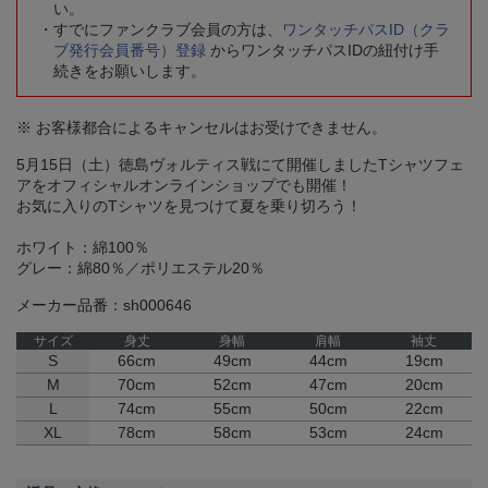
い。
すでにファンクラブ会員の方は、
ワンタッチパスID（クラ
ブ発行会員番号）登録
からワンタッチパスIDの紐付け手
続きをお願いします。
※ お客様都合によるキャンセルはお受けできません。
5月15日（土）徳島ヴォルティス戦にて開催しましたTシャツフェ
アをオフィシャルオンラインショップでも開催！
お気に入りのTシャツを見つけて夏を乗り切ろう！
ホワイト：綿100％
グレー：綿80％／ポリエステル20％
メーカー品番：sh000646
サイズ
身丈
身幅
肩幅
袖丈
S
66cm
49cm
44cm
19cm
M
70cm
52cm
47cm
20cm
L
74cm
55cm
50cm
22cm
XL
78cm
58cm
53cm
24cm