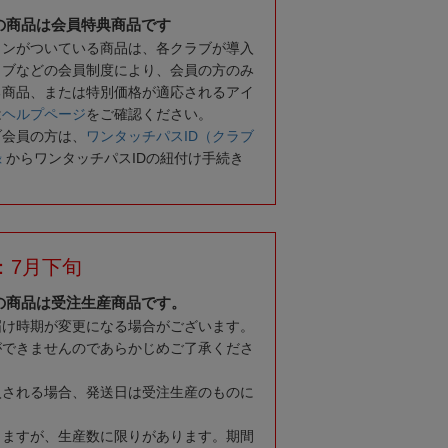
の商品は会員特典商品です
コンがついている商品は、各クラブが導入
ラブなどの会員制度により、会員の方のみ
る商品、または特別価格が適応されるアイ
は
ヘルプページ
をご確認ください。
ブ会員の方は、
ワンタッチパスID（クラブ
録
からワンタッチパスIDの紐付け手続き
：7月下旬
の商品は受注生産商品です。
届け時期が変更になる場合がございます。
ができませんのであらかじめご了承くださ
入される場合、発送日は受注生産のものに
りますが、生産数に限りがあります。期間