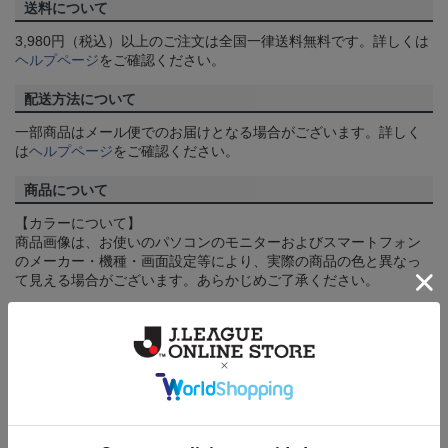
送料について
3,980円（税込）以上のご注文は全国一律送料無料です。詳しくは
ヘルプページ
をご確認ください。
配送方法について
一部商品はメール便でのお届けとなる場合がございます。詳しく
は
ヘルプページ
をご確認ください。
商品について
【カラーについて】
商品画像は、お使いのパソコンのモニターおよびスマートフォン
のメーカー・機種・画面設定等により、実際の商品の色と異なっ
て見える場合がございます。あらかじめご了承ください。
【仕様について】
取り扱い商品によっては、パッケージやデザインなどの仕様が予
告なく変更になることがございます。
その他
決済について