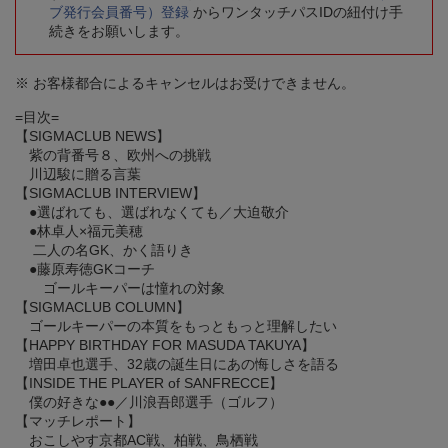
ブ発行会員番号）登録
からワンタッチパスIDの紐付け手
続きをお願いします。
※ お客様都合によるキャンセルはお受けできません。
=目次=
【SIGMACLUB NEWS】
紫の背番号８、欧州への挑戦
川辺駿に贈る言葉
【SIGMACLUB INTERVIEW】
●選ばれても、選ばれなくても／大迫敬介
●林卓人×福元美穂
二人の名GK、かく語りき
●藤原寿徳GKコーチ
ゴールキーパーは憧れの対象
【SIGMACLUB COLUMN】
ゴールキーパーの本質をもっともっと理解したい
【HAPPY BIRTHDAY FOR MASUDA TAKUYA】
増田卓也選手、32歳の誕生日にあの悔しさを語る
【INSIDE THE PLAYER of SANFRECCE】
僕の好きな●●／川浪吾郎選手（ゴルフ）
【マッチレポート】
おこしやす京都AC戦、柏戦、鳥栖戦