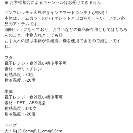
※ お客様都合によるキャンセルはお受けできません。
サンフレッチェ広島デザインのフードコンテナが登場！
本体はチームカラーのバイオレットとロゴをあしらい、ファン必
見のアイテムです。
3個セットになっており、お弁当などの食品保存用としてはもちろ
んのこと、小物入れとしても◎
お手入れの際は本体が食器洗い機を使用できるので嬉しいです
ね。
フタ
電子レンジ・食器洗い機使用不可
素材：ポリエチレン
耐熱温度：70度
耐冷温度：-20度
本体
電子レンジ・食器洗い機使用可
素材：PET、ABS樹脂
耐熱温度：140度
耐冷温度：-20度
サイズ
大：約15.6cm×約11cm×約6cm