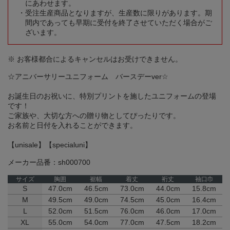
にあわせます。
受注生産商品となりますが、生産数に限りがあります。期
間内であっても早期に受付を終了させていただく場合がご
ざいます。
※ お客様都合によるキャンセルはお受けできません。
☆アニバーサリーユニフォーム バースデーver☆
お誕生日のお祝いに、特別プリントを施したユニフォームの登場
です！
ご家族や、大切な方への贈り物としてぴったりです。
お名前と日付を入れることができます。
【unisale】【specialuni】
メーカー品番：sh000700
サイズ
胸囲
裾幅
着丈
裄丈
袖口巾
S
47.0cm
46.5cm
73.0cm
44.0cm
15.8cm
M
49.5cm
49.0cm
74.5cm
45.0cm
16.4cm
L
52.0cm
51.5cm
76.0cm
46.0cm
17.0cm
XL
55.0cm
54.0cm
77.0cm
47.5cm
18.2cm