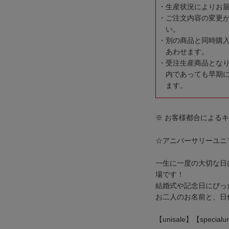
生産状況によりお
ご注文内容の変更
い。
別の商品と同時購
あわせます。
受注生産商品とな
内であっても早期
ます。
※ お客様都合による
☆アニバーサリーユニフ
一生に一度の大切な日
場です！
結婚式や記念日にぴっ
お二人のお名前と、日
【unisale】【specialu