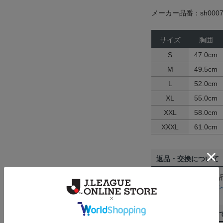
メーカー品番：sh0007
サイズ
胸囲
S
47.0cm
M
49.5cm
L
52.0cm
XL
55.0cm
XXL
58.0cm
XXXL
61.0cm
返品・交換について
お客様都合による返
ん。詳しくは
ヘルプ
ご注文の確定につい