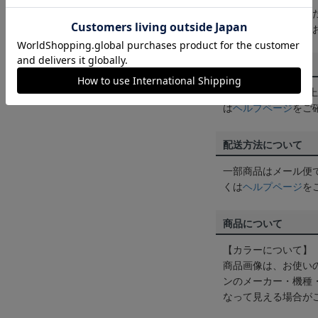
買い物かごに入れる
めにご購入手続きを
送料について
3,980円（税込）
は
ヘルプページ
をご
配送方法について
一部商品はメール便
くは
ヘルプページ
を
商品について
【カラーについて】
商品画像は、お使い
ンのメーカー・機種
なって見える場合が