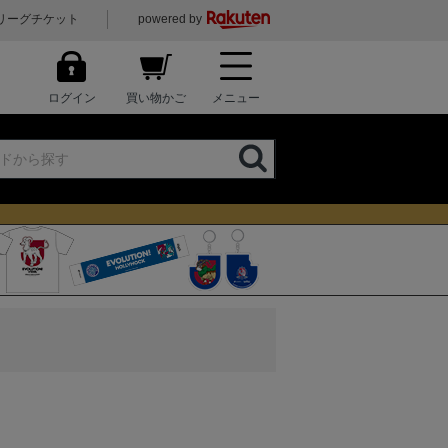
リーグチケット
powered by
ログイン
買い物かご
メニュー