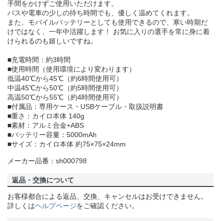
手間をかけずご使用いただけます。
バスや電車の少しの待ち時間でも、優しく温めてくれます。
また、モバイルバッテリーとしても使用できるので、寒い時期だ
けではなく、一年中活躍します！ お気に入りの選手を常に身に着
けられるのも嬉しいですね。
■充電時間：約3時間
■使用時間（使用環境により変わります）
低温40℃から45℃（約6時間使用可）
中温45℃から50℃（約5時間使用可）
高温50℃から55℃（約4時間使用可）
■付属品：専用ケース・USBケーブル・取扱説明書
■重さ：カイロ本体 140g
■素材：アルミ合金+ABS
■バッテリー容量：5000mAh
■サイズ：カイロ本体 約75×75×24mm
メーカー品番：sh000798
返品・交換について
お客様都合による返品、交換、キャンセルはお受けできません。
詳しくは
ヘルプページ
をご確認ください。