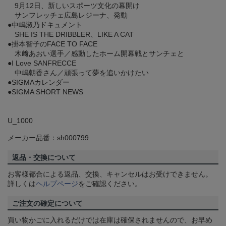
9月12日、新しいスポーツ文化の幕開け
サンフレッチェ広島レジーナ、発動
●中嶋淑乃ドキュメント
SHE IS THE DRIBBLER、LIKE A CAT
●掛本智子のFACE TO FACE
木﨑あおい選手／感動したホーム開幕戦とサンチェと
●I Love SANFRECCE
中嶋朝香さん／頑張って夢を追いかけたい
●SIGMAカレンダー
●SIGMA SHORT NEWS
U_1000
メーカー品番：sh000799
返品・交換について
お客様都合による返品、交換、キャンセルはお受けできません。
詳しくは
ヘルプページ
をご確認ください。
ご注文の確定について
買い物かごに入れるだけでは在庫は確保されませんので、お早め