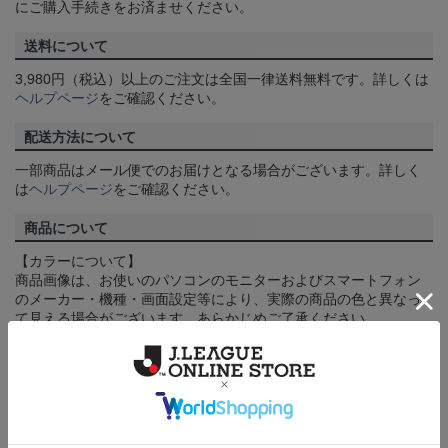
にご購入手続きをお済ませください。
送料について
3,980円（税込）以上のご注文は全国一律送料無料です。詳しくは
ヘルプページ
をご確認ください。
配送方法について
一部商品はメール便でのお届けとなる場合がございます。詳しく
は
ヘルプページ
をご確認ください。
商品について
【カラーについて】
商品画像は、お使いのパソコンのモニターおよびスマートフォン
のメーカー・機種・画面設定等により、実際の商品の色と異なっ
て見える場合がございます。あらかじめご了承ください。
【仕様について】
取り扱い商品によっては、パッケージやデザインなどの仕様が予
告なく変更になることがございます。
その他