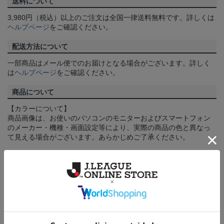
送料について
3,980円（税込）以上のご注文は全国一律送料無料です。詳しくは
ヘルプページ
をご確認ください。
配送方法について
一部商品はメール便でのお届けとなる場合がございます。詳しく
は
ヘルプページ
をご確認ください。
商品について
【カラーについて】
商品画像は、お使いのパソコンのモニターおよびスマートフォン
のメーカー・機種・画面設定等により、実際の商品の色と異なっ
て見える場合がございます。あらかじめご了承ください。
【仕様について】
取り扱い商品によっては、パッケージやデザインなどの仕様が予
告なく変更になることがございます。
その他
決済について