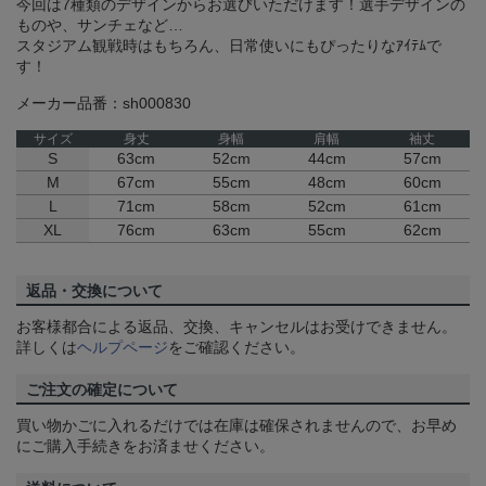
今回は7種類のデザインからお選びいただけます！選手デザインの
ものや、サンチェなど…
スタジアム観戦時はもちろん、日常使いにもぴったりなｱｲﾃﾑで
す！
メーカー品番：sh000830
サイズ
身丈
身幅
肩幅
袖丈
S
63cm
52cm
44cm
57cm
M
67cm
55cm
48cm
60cm
L
71cm
58cm
52cm
61cm
XL
76cm
63cm
55cm
62cm
返品・交換について
お客様都合による返品、交換、キャンセルはお受けできません。
詳しくは
ヘルプページ
をご確認ください。
ご注文の確定について
買い物かごに入れるだけでは在庫は確保されませんので、お早め
にご購入手続きをお済ませください。