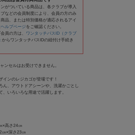
コンがついている商品は、各クラブが導入
ラブなどの会員制度により、会員の方のみ
る商品、または特別価格が適応されるアイ
は
ヘルプページ
をご確認ください。
ブ会員の方は、
ワンタッチパスID（クラブ
録
からワンタッチパスIDの紐付け手続き
キャンセルはお受けできません。
ザインのレジカゴが登場です！
ろん、アウトドアシーンや、洗濯かごとし
て、いろいろな用途で活躍します。
㎝×高さ24㎝
2㎝×深さ23㎝