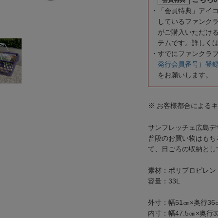
「会員特典」アイ
しているファンク
がご購入いただけ
テムです。詳しく
すでにファンクラ
発行会員番号）登
をお願いします。
※ お客様都合による
サンフレッチェ広島デ
普段のお買い物はもち
て、日ごろの収納とし
素材：ポリプロピレン
容量：33L
外寸：幅51㎝×奥行36
内寸：幅47.5㎝×奥行3