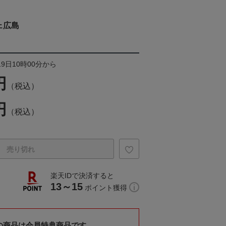
ェ広島
19日10時00分から
円
（税込）
円
（税込）
売り切れ
楽天IDで決済すると
13～15
ポイント獲得
の商品は会員特典商品です