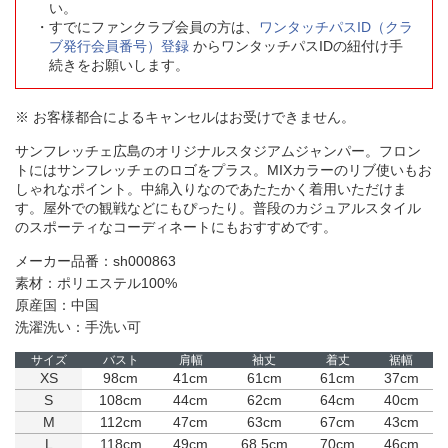
い。
すでにファンクラブ会員の方は、
ワンタッチパスID（クラ
ブ発行会員番号）登録
からワンタッチパスIDの紐付け手
続きをお願いします。
※ お客様都合によるキャンセルはお受けできません。
サンフレッチェ広島のオリジナルスタジアムジャンパー。フロン
トにはサンフレッチェのロゴをプラス。MIXカラーのリブ使いもお
しゃれなポイント。中綿入りなのであたたかく着用いただけま
す。屋外での観戦などにもぴったり。普段のカジュアルスタイル
のスポーティなコーディネートにもおすすめです。
メーカー品番：sh000863
素材：ポリエステル100%
原産国：中国
洗濯洗い：手洗い可
サイズ
バスト
肩幅
袖丈
着丈
裾幅
XS
98cm
41cm
61cm
61cm
37cm
S
108cm
44cm
62cm
64cm
40cm
M
112cm
47cm
63cm
67cm
43cm
L
118cm
49cm
68.5cm
70cm
46cm