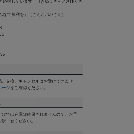
と応援しています」（きぬえさんとさゆりさ
んなで勝利を」（さんたパパさん）
S
WS
95
品、交換、キャンセルはお受けできませ
ページ
をご確認ください。
て
だけでは在庫は確保されませんので、お早
お済ませください。