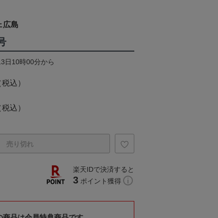
ェ広島
号
13日10時00分から
（税込）
（税込）
売り切れ
楽天IDで決済すると
3
ポイント獲得
の商品は会員特典商品です