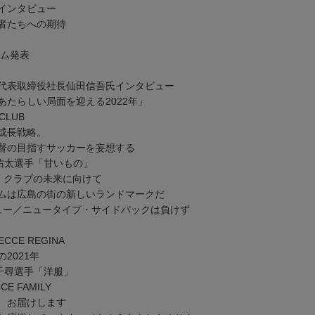
インタビュー
者たちへの期待
ーム発表
代表取締役社長仙田信吾氏インタビュー
たらしい局面を迎える2022年」
CLUB
成長戦略。
督の目指すサッカーを妄想する
津佑太選手「甘いもの」
EWS・クラブの未来に向けて
ムは広島の街の新しいランドマークだ
ュー／ニュータイプ・サイドバックは負けず
ECCE REGINA
2021年
千尋選手「洋服」
CE FAMILY
、お届けします