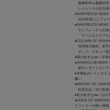
森﨑和幸＆森﨑浩司
レジェンドが語る若
●SANFRECCE NEWS
2022年新ユニフォ
●SANFRECCE NEWS
サンフレッチェ広島
「チームもクラブもあ
●COLUMN OF SIGMA
現有戦力維持、若手
そして、スキッベ監
●僕の好きな●●／今
●SIGMACLUB N
新サッカースタジア
●木﨑あおいインタビ
嫌い
●REPORT OF SANFR
松原志歩／涙と歓喜の
●私の好きな●●／山口
●VOICE OF SANFREC
ファミリーの熱い情熱