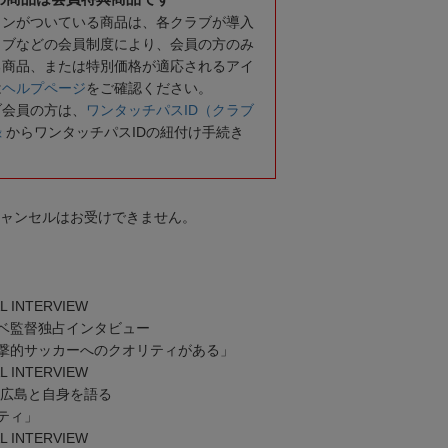
コンがついている商品は、各クラブが導入
ラブなどの会員制度により、会員の方のみ
る商品、または特別価格が適応されるアイ
は
ヘルプページ
をご確認ください。
ブ会員の方は、
ワンタッチパスID（クラブ
録
からワンタッチパスIDの紐付け手続き
キャンセルはお受けできません。
L INTERVIEW
ベ監督独占インタビュー
撃的サッカーへのクオリティがある」
L INTERVIEW
の広島と自身を語る
ティ」
L INTERVIEW