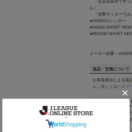
「安芸高田市でずっ
ん）
「攻撃サッカーでみ
●SIGMAカレンダー
●SIGMA SHORT NEW
●REGINA SHORT NE
メーカー品番：sh0008
返品・交換について
お客様都合による返
ん。詳しくは
ヘルプ
ご注文の確定につい
買い物かごに入れる
めにご購入手続きを