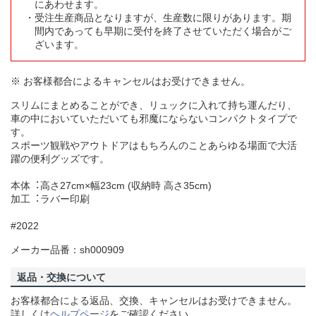
にあわせます。
受注生産商品となりますが、生産数に限りがあります。期
間内であっても早期に受付を終了させていただく場合がご
ざいます。
※ お客様都合によるキャンセルはお受けできません。
スリムにまとめることができ、リュックに入れて持ち運んだり、
車の中においていただいても邪魔にならないコンパクトタイプで
す。
スポーツ観戦やアウトドアはもちろんのことあらゆる場面で大活
躍の便利グッズです。
本体︓高さ27cm×幅23cm (収納時 高さ35cm)
加工︓ラバー印刷
#2022
メーカー品番：sh000909
返品・交換について
お客様都合による返品、交換、キャンセルはお受けできません。
詳しくは
ヘルプページ
をご確認ください。