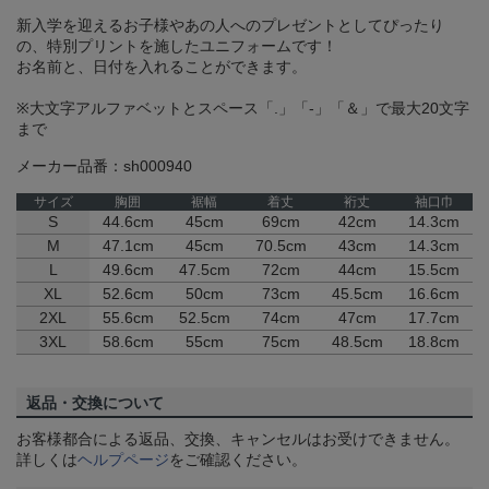
新入学を迎えるお子様やあの人へのプレゼントとしてぴったり
の、特別プリントを施したユニフォームです！
お名前と、日付を入れることができます。
※大文字アルファベットとスペース「.」「-」「＆」で最大20文字
まで
メーカー品番：sh000940
サイズ
胸囲
裾幅
着丈
裄丈
袖口巾
S
44.6cm
45cm
69cm
42cm
14.3cm
M
47.1cm
45cm
70.5cm
43cm
14.3cm
L
49.6cm
47.5cm
72cm
44cm
15.5cm
XL
52.6cm
50cm
73cm
45.5cm
16.6cm
2XL
55.6cm
52.5cm
74cm
47cm
17.7cm
3XL
58.6cm
55cm
75cm
48.5cm
18.8cm
返品・交換について
お客様都合による返品、交換、キャンセルはお受けできません。
詳しくは
ヘルプページ
をご確認ください。