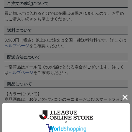
ご注文の確定について
買い物かごに入れるだけでは在庫は確保されませんので、お早め
にご購入手続きをお済ませください。
送料について
3,980円（税込）以上のご注文は全国一律送料無料です。詳しくは
ヘルプページ
をご確認ください。
配送方法について
一部商品はメール便でのお届けとなる場合がございます。詳しく
は
ヘルプページ
をご確認ください。
商品について
【カラーについて】
商品画像は、お使いのパソコンのモニターおよびスマートフォン
のメーカー・機種・画面設定等により、実際の商品の色と異なっ
て見える場合がございます。あらかじめご了承ください。
【仕様について】
取り扱い商品によっては、パッケージやデザインなどの仕様が予