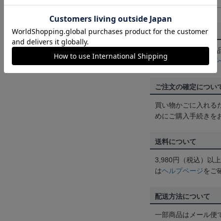
XXXL
61cm
返品・交換について
お客様都合による返
ん。詳しくは
ヘルプ
ご注文の確定につい
買い物かごに入れる
めにご購入手続きを
送料について
3,980円（税込）
は
ヘルプページ
をご
配送方法について
一部商品はメール便