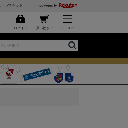
リーグチケット
powered by
ログイン
買い物かご
メニュー