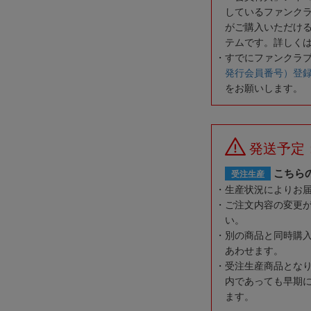
しているファンク
がご購入いただけ
テムです。詳しく
すでにファンクラ
発行会員番号）登
をお願いします。
発送予定
こちら
受注生産
生産状況によりお
ご注文内容の変更
い。
別の商品と同時購
あわせます。
受注生産商品とな
内であっても早期
ます。