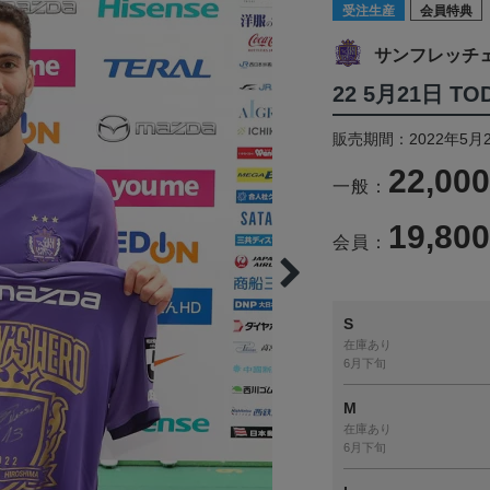
受注生産
会員特典
サンフレッチ
22 5月21日 T
販売期間：2022年5月2
22,00
一般：
19,80
会員：
S
在庫あり
6月下旬
M
在庫あり
6月下旬