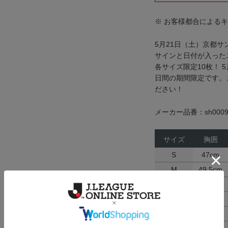
※ お客様都合による
5月21日（土）京都サ
サインと日付が入った
各サイズ限定10枚！ 5
日間の期間限定です。
ださい！
メーカー品番：sh0009
サイズ
胸囲
S
47cm
M
49.5cm
L
52cm
XL
55cm
XXL
58cm