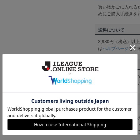
買い物かごに入れる
めにご購入手続きを
送料について
3,980円（税込）
は
ヘルプページ
をご
配送方法について
一部商品はメール便
くは
ヘルプページ
を
商品について
【カラーについて】
商品画像は、お使い
ンのメーカー・機種
なって見える場合が