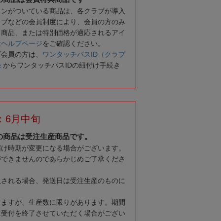
コンがついている商品は、各クラブが導入
ラブなどの会員制度により、会員の方のみ
る商品、または特別価格が適応されるアイ
は
ヘルプページ
をご確認ください。
ブ会員の方は、
ワンタッチパスID（クラブ
録
からワンタッチパスIDの紐付け手続き
：6月中旬
の商品は受注生産商品です。
届け時期が変更になる場合がございます。
ができませんのであらかじめご了承くださ
入される場合、発送日は受注生産のものに
りますが、生産数に限りがあります。期間
に受付を終了させていただく場合がござい