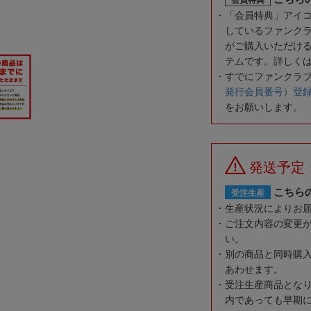
「会員特典」アイ
しているファンク
がご購入いただけ
テムです。詳しく
すでにファンクラ
発行会員番号）登
をお願いします。
発送予定
こちら
受注生産
生産状況によりお
ご注文内容の変更
い。
別の商品と同時購
あわせます。
受注生産商品とな
内であっても早期