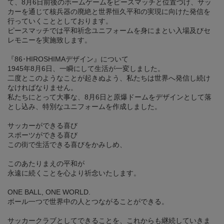
て、8月6日前後のホームゲームをピースマッチと位置づけ、サッ
カーを通じて核兵器の廃絶と世界恒久平和の実現に向けた発信を
行っていくこととしております。
ピースマッチでは平和祈念ユニフォームを身にまとい入場及びセ
レモニーを実施致します。
『86･HIROSHIMAデザイン』について
1945年8月6日、一瞬にして生活が一変しました。
二度とこのようなことが起きぬよう、私たちは世界へ発信し続け
なければなりません。
私たちにとって大事な、8月6日と原爆ドームをデザインとして落
とし込み、特別なユニフォームを作成しました。
サッカーができる喜び
スポーツができる喜び
この街で生活できる喜びをかみしめ、
このあたりまえの平和が
永遠に続くことを心より祈念いたします。
ONE BALL, ONE WORLD.
ボール一つで世界中の人とつながることができる。
サッカークラブとしてできることを、これからも継続していきま