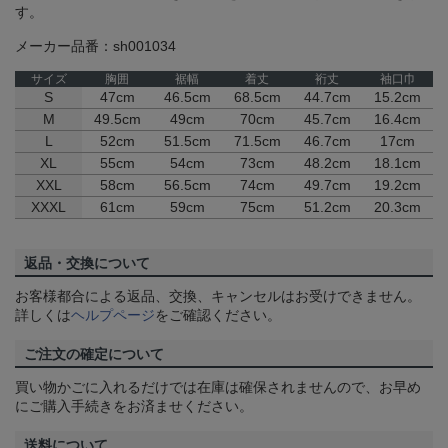
す。
メーカー品番：sh001034
サイズ
胸囲
裾幅
着丈
裄丈
袖口巾
S
47cm
46.5cm
68.5cm
44.7cm
15.2cm
M
49.5cm
49cm
70cm
45.7cm
16.4cm
L
52cm
51.5cm
71.5cm
46.7cm
17cm
XL
55cm
54cm
73cm
48.2cm
18.1cm
XXL
58cm
56.5cm
74cm
49.7cm
19.2cm
XXXL
61cm
59cm
75cm
51.2cm
20.3cm
返品・交換について
お客様都合による返品、交換、キャンセルはお受けできません。
詳しくは
ヘルプページ
をご確認ください。
ご注文の確定について
買い物かごに入れるだけでは在庫は確保されませんので、お早め
にご購入手続きをお済ませください。
送料について