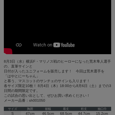
8月3日（水）横浜F・マリノス戦のヒーローになった荒木隼人選手
の、直筆サインと
日付が入ったユニフォームを販売します！ 今回は荒木選手を
「はやとにーちゃん」
と慕う、マスコットのサンチェのサインも入ります！
各サイズ限定10枚！ 8月4日（木）18:00から8月6日（土）までの3
日間の期間限定です。
この試合の思い出として、ぜひお買い求めください！
メーカー品番：sh001050
サイズ
胸囲
裾幅
着丈
裄丈
袖口巾
S
47cm
46.5cm
68.5cm
44.7cm
15.2cm