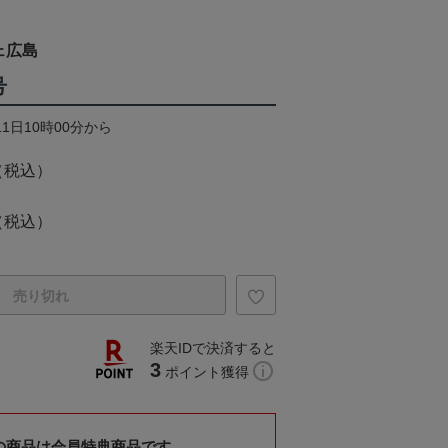
ェ広島
号
11日10時00分から
（税込）
（税込）
売り切れ
楽天IDで決済すると
3
ポイント獲得
の商品は会員特典商品です