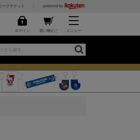
リーグチケット
powered by
ログイン
買い物かご
メニュー