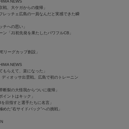
HIMA NEWS
京戦、大ケガからの復帰」
フレッチェ広島の一員なんだと実感できた瞬
ッチへの思い」
ン「J1初先発を果たしたパワフルCB」
Eリーグカップ創設」
HIMA NEWS
てもらえて、楽になった」
、ディオッサ出雲戦。広島で初のトレーニン
帯断裂の大怪我からついに復帰」
ポイントはキック」
を目指すと選手たちに名言」
めた“右サイドバック”への挑戦」
MN