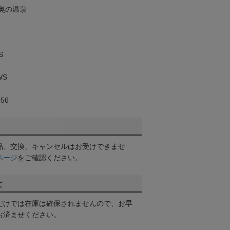
奥の温泉
S
WS
56
品、交換、キャンセルはお受けできませ
ページ
をご確認ください。
て
だけでは在庫は確保されませんので、お早
お済ませください。