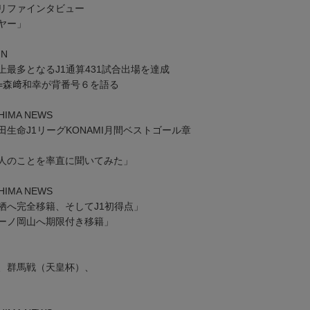
リファインタビュー
ヤー」
MN
最多となるJ1通算431試合出場を達成
森﨑和幸が背番号６を語る
HIMA NEWS
生命J1リーグKONAMI月間ベストゴール章
人のことを率直に聞いてみた」
HIMA NEWS
へ完全移籍、そしてJ1初得点」
ーノ岡山へ期限付き移籍」
、群馬戦（天皇杯）、