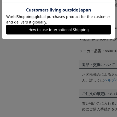
たどり着いたのは山
●SIGMAカレンダー
●SIGMA SHORT NEW
●REGINA SHORT NE
メーカー品番：sh0010
返品・交換について
お客様都合による返
ん。詳しくは
ヘルプ
ご注文の確定につい
買い物かごに入れる
めにご購入手続きを