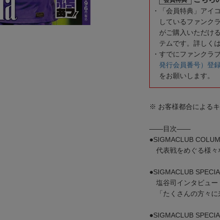
「会員特典」アイ
しているファンク
がご購入いただけ
テムです。詳しく
すでにファンクラ
発行会員番号）登
をお願いします。
※ お客様都合による
――目次――
●SIGMACLUB COLU
代表戦をめぐる様々
●SIGMACLUB SPECIA
塩谷司インタビュー
「たくさんの方々に
●SIGMACLUB SPECIA