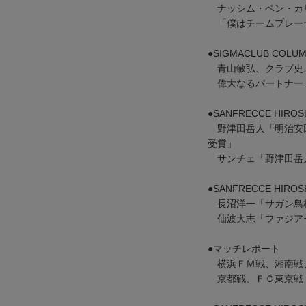
ナッシム・ベン・カ
「僕はチームプレー
●SIGMACLUB COLU
青山敏弘、クラブ史上
偉大なるパートナー=
●SANFRECCE HIROS
野津田岳人「明治安田
受賞」
サンチェ「野津田岳
●SANFRECCE HIROS
長沼洋一「サガン鳥栖
仙波大志「ファジア
●マッチレポート
横浜ＦＭ戦、湘南戦
京都戦、ＦＣ東京戦