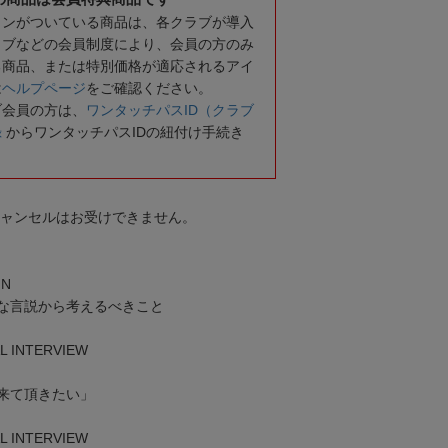
コンがついている商品は、各クラブが導入
ラブなどの会員制度により、会員の方のみ
る商品、または特別価格が適応されるアイ
は
ヘルプページ
をご確認ください。
ブ会員の方は、
ワンタッチパスID（クラブ
録
からワンタッチパスIDの紐付け手続き
キャンセルはお受けできません。
MN
な言説から考えるべきこと
L INTERVIEW
来て頂きたい」
L INTERVIEW