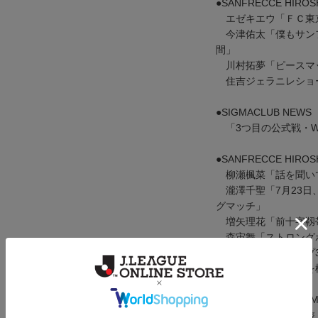
●SANFRECCE HIROS
エゼキエウ「ＦＣ東
今津佑太「僕もサン
間」
川村拓夢「ピースマ
住吉ジェラニレショー
●SIGMACLUB NEWS
「3つ目の公式戦・W
●SANFRECCE HIROS
柳瀬楓菜「話を聞い
瀧澤千聖「7月23日
グマッチ」
増矢理花「前十字靱
森宙舞「ストロング
中村伸監督「トップ3
近賀ゆかり「世界を極
●SIGMACLUB COLU
群馬から京都への旅