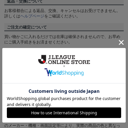
返品・交換について
お客様都合による返品、交換、キャンセルはお受けできません。
詳しくは
ヘルプページ
をご確認ください。
ご注文の確定について
買い物かごに入れるだけでは在庫は確保されませんので、お早め
にご購入手続きをお済ませください。
送料について
3,980円（税込）以上のご注文は全国一律送料無料です。詳しくは
ヘルプページ
をご確認ください。
配送方法について
一部商品はメール便でのお届けとなる場合がございます。詳しく
は
ヘルプページ
をご確認ください。
商品について
【カラーについて】
商品画像は、お使いのパソコンのモニターおよびスマートフォン
のメーカー・機種・画面設定等により、実際の商品の色と異なっ