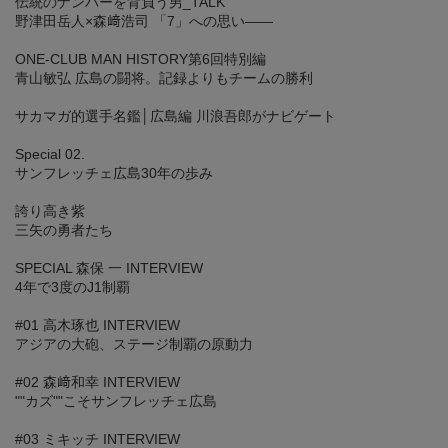
伝統のナンバーを背負う男_TALK
野津田岳人×森﨑浩司 「7」への思い――
ONE-CLUB MAN HISTORY第6回特別編
青山敏弘 広島の闘将。記録よりもチームの勝利
サカマガ的選手名鑑│広島編 川浪吾郎がナビゲート
Special 02.
サンフレッチェ広島30年の歩み
誇り高き紫
三矢の勇者たち
SPECIAL 森保 一 INTERVIEW
4年で3度のJ1制覇
#01 高木琢也 INTERVIEW
アジアの大砲、ステージ制覇の原動力
#02 森﨑和幸 INTERVIEW
""カズ""こそサンフレッチェ広島
#03 ミキッチ INTERVIEW