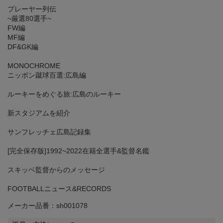
プレーヤー列伝
~厳選80選手~
FW編
MF編
DF&GK編
MONOCHROME
ニッポン蹴球百選:広島編
ルーキーをめぐる旅:広島のルーキー
新スタジアムを紹介
サンフレッチェ広島記録集
[完全保存版]1992~2022在籍全選手&監督名鑑
スキッベ監督からのメッセージ
FOOTBALLニュース&RECORDS
メーカー品番：sh001078