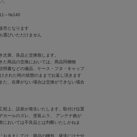
い。
1～№140
販売となります
お選びいただけません
き次第、良品と交換致します。
きた商品の交換においては、商品同梱物
説明書などの備品、ケース・フタ・キャップ
届けされた時の状態のままでお返し頂きます
また、在庫がない場合は交換ができない場合
工程上、誤差が発生いたします。取付け位置
デカールのズレ、塗装ムラ、 アンテナ曲が
差においては不良品とは判断いたしかねま
におきましては、商品の梱包、発送には十分