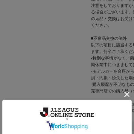
注意をしておりますが
る場合がございます。
の返品・交換はお受け
ください。
■不良品交換の例外
以下の項目に該当する
ます。何卒ご了承くだ
-特別な事情がなく、
期休業中につきまして
-モデルカーを台座か
損・汚損・紛失した場
-購入履歴が不明なも
売専門店での購入品（
サイズ：16.5×7.5×7
メーカー品番：sh0010
返品・交換について