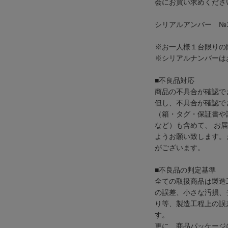
会にお買い求めくださ
シリアルアンバー №1
※お一人様１台限りの
※シリアルナンバーは
■不良品対応
商品の不具合が確認で
但し、不具合が確認で
（箱・タグ・保証書や
など）も含めて、 お
ようお願い致します。
がございます。
■不良品の判定基準
全ての取扱商品は製造
の誤差、小さな汚損、
り等、製造工程上の誤
す。
更に、商品パッケージ