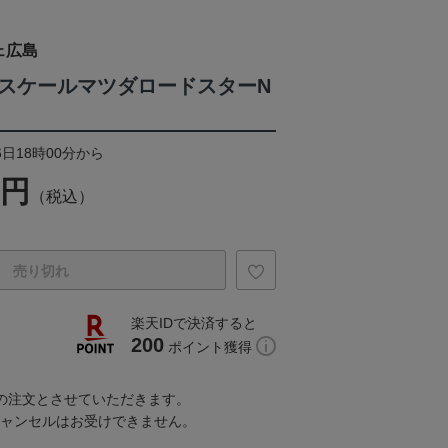
ェ広島
43スケールマツダロードスターN
6日18時00分から
0円
（税込）
売り切れ
楽天IDで決済すると
200
ポイント獲得
での注文とさせていただきます。
キャンセルはお受けできません。