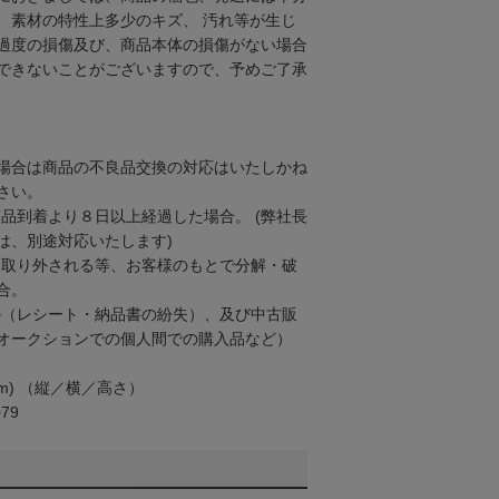
、素材の特性上多少のキズ、 汚れ等が生じ
過度の損傷及び、商品本体の損傷がない場合
できないことがございますので、予めご了承
場合は商品の不良品交換の対応はいたしかね
さい。
商品到着より８日以上経過した場合。 (弊社長
は、別途対応いたします)
ら取り外される等、お客様のもとで分解・破
合。
の（レシート・納品書の紛失）、及び中古販
オークションでの個人間での購入品など）
(cm) （縦／横／高さ）
79