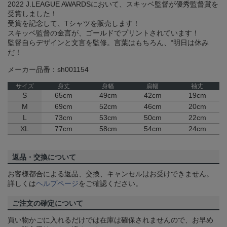
2022 J.LEAGUE AWARDSにおいて、スキッベ監督が優秀監督賞を
受賞しました！
受賞を記念して、Tシャツを販売します！
スキッベ監督の金言が、ゴールドでプリントされています！
監督自らデザインと文言を監修。言葉はもちろん、“明日は休み
だ！
メーカー品番：sh001154
サイズ
身丈
身幅
肩幅
袖丈
S
65cm
49cm
42cm
19cm
M
69cm
52cm
46cm
20cm
L
73cm
53cm
50cm
22cm
XL
77cm
58cm
54cm
24cm
返品・交換について
お客様都合による返品、交換、キャンセルはお受けできません。
詳しくは
ヘルプページ
をご確認ください。
ご注文の確定について
買い物かごに入れるだけでは在庫は確保されませんので、お早め