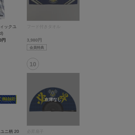
ティックユ
フード付きタオル
d)
00円
3,980円
会員特典
ユニ柄 20
必昇扇子