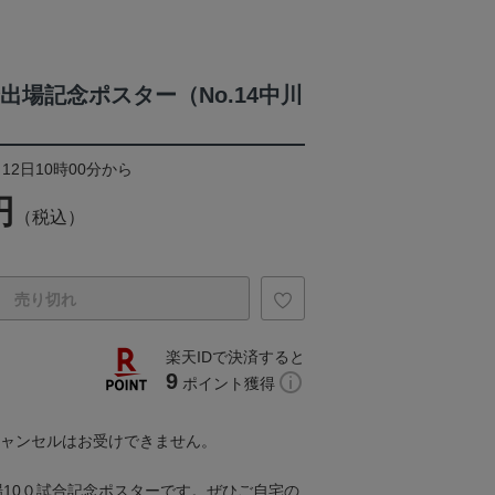
合出場記念ポスター（No.14中川
12日10時00分から
円
（税込）
売り切れ
楽天IDで決済すると
9
ポイント獲得
キャンセルはお受けできません。
場10０試合記念ポスターです。ぜひご自宅の