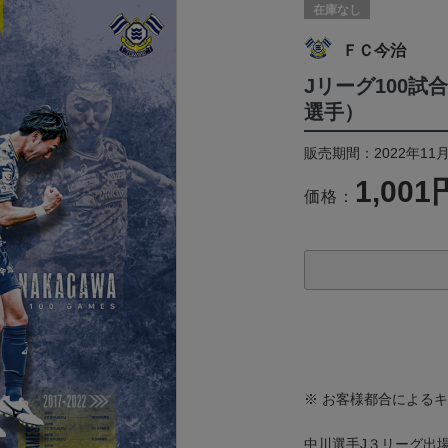
在庫なし
ＦＣ今治
Jリーグ100試
選手）
販売期間：2022年11月
1,001
価格：
※ お客様都合による
中川選手J３リーグ出