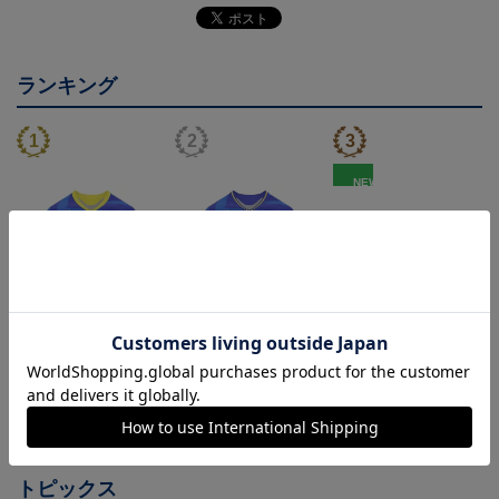
ランキング
NEW
26/27 レプリカユニフォ
26/27 オーセンティック
FC今治 ホエルオー タ
ーム(FP1st)
ユニフォーム(FP1st)
オルマフラー
17,600円～21,901円
26,100円～30,400円
2,500円
2
会員特典
会員特典
トピックス