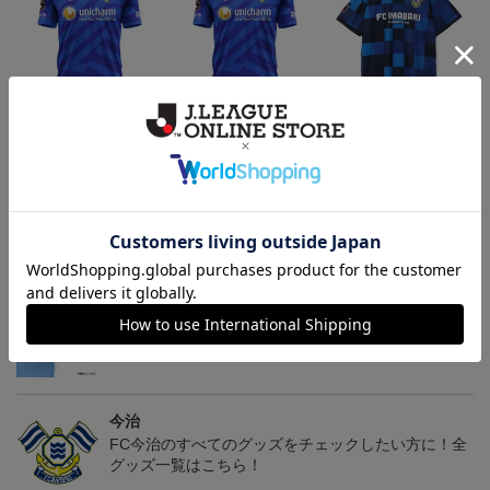
26/27 レプリカユニフォ
26/27 オーセンティック
コンフィットシャツ（20
ーム(FP1st)
ユニフォーム(FP1st)
26SP）
17,600円～21,901円
26,100円～30,400円
5,500円
2
会員特典
会員特典
会員特典
トピックス
今治
里山スタジアムプロジェクトや関連グッズをチェッ
ク！
今治
FC今治のすべてのグッズをチェックしたい方に！全
グッズ一覧はこちら！