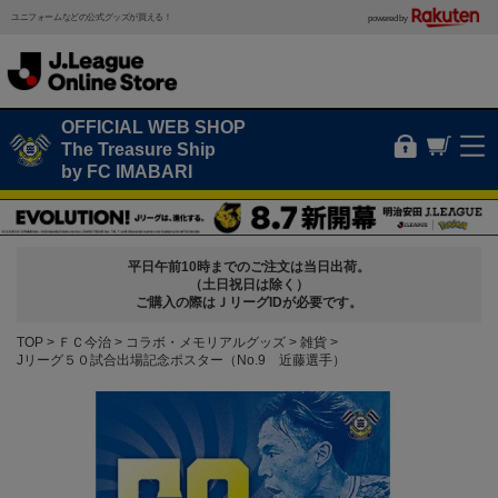
ユニフォームなどの公式グッズが買える！
powered by
OFFICIAL WEB SHOP
The Treasure Ship
by FC IMABARI
平日午前10時までのご注文は当日出荷。
（土日祝日は除く）
ご購入の際はＪリーグIDが必要です。
TOP
ＦＣ今治
コラボ・メモリアルグッズ
雑貨
Jリーグ５０試合出場記念ポスター（No.9 近藤選手）