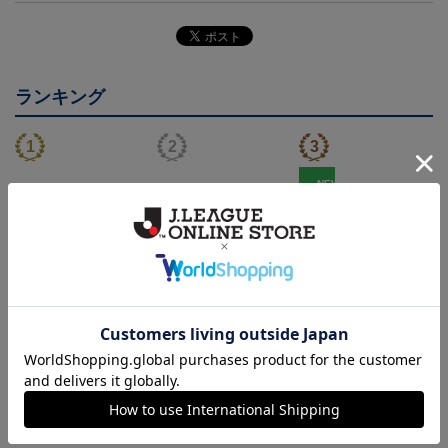
ランキング
NEW
26/27 レプリカユニフォ
26/27 オーセンティック
FC今治 ホエルオー タ
ーム(FP1st)
ユニフォーム(FP1st)
オルマフラー
17,600円～21,901円
26,100円～30,400円
2,500円
2
会員特典
会員特典