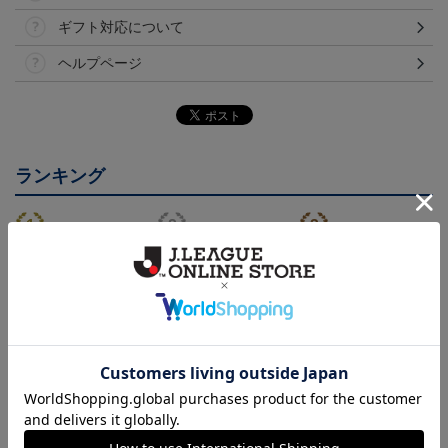
ギフト対応について
ヘルプページ
ランキング
NEW
26/27 レプリカユニフォ
26/27 オーセンティック
FC今治 ホエルオー タ
ーム(FP1st)
ユニフォーム(FP1st)
オルマフラー
17,600円～21,901円
26,100円～30,400円
2,500円
2