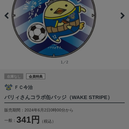
1／2
在庫なし
会員特典
ＦＣ今治
バリィさんコラボ缶バッジ（WAKE STRIPE）
販売期間：2024年6月2日0時00分から
341円
一般：
（税込）