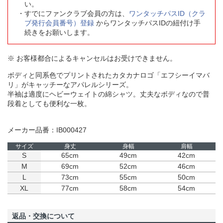
い。
すでにファンクラブ会員の方は、
ワンタッチパスID（クラ
ブ発行会員番号）登録
からワンタッチパスIDの紐付け手
続きをお願いします。
※ お客様都合によるキャンセルはお受けできません。
ボディと同系色でプリントされたカタカナロゴ「エフシーイマバ
リ」がキャッチーなアパレルシリーズ。
半袖は適度にヘビーウェイトの綿シャツ。丈夫なボディなので普
段着としても便利な一枚。
メーカー品番：IB000427
サイズ
身丈
身幅
肩幅
S
65cm
49cm
42cm
M
69cm
52cm
46cm
L
73cm
55cm
50cm
XL
77cm
58cm
54cm
返品・交換について