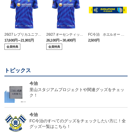
26/27 レプリカユニフォ
26/27 オーセンティック
FC今治 ホエルオー タ
ーム(FP1st)
ユニフォーム(FP1st)
オルマフラー
17,600円～21,901円
26,100円～30,400円
2,500円
2
会員特典
会員特典
トピックス
今治
里山スタジアムプロジェクトや関連グッズをチェッ
ク！
今治
FC今治のすべてのグッズをチェックしたい方に！全
グッズ一覧はこちら！