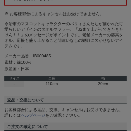
※ お客様都合によるキャンセルはお受けできません。
今治市のマスコットキャラクターのバリィさんたちが描かれた可
愛らしいデザインのタオルマフラー。「J2まで上がってきたきた
けん！！」のメッセージがポイントです。老舗メーカーの藤高タ
オル。応援も盛り上がること間違いなしの観戦に欠かせないアイ
テムです。
メーカー品番：IB000485
素材：綿100%
原産国：日本
サイズ
全長
幅
-
110cm
20cm
返品・交換について
お客様都合による返品、交換、キャンセルはお受けできません。
詳しくは
ヘルプページ
をご確認ください。
ご注文の確定について