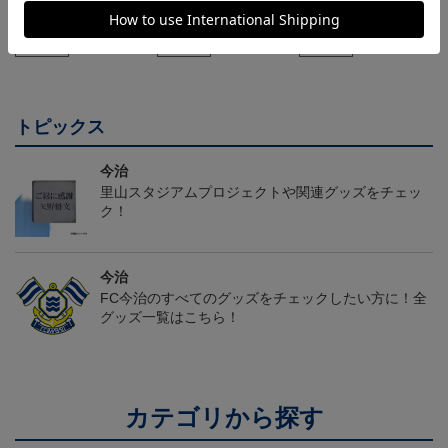
26/27 レプリカユニフォ
26/27 オーセンティック
コンフィットシャツ（20
ーム(FP1st)
ユニフォーム(FP1st)
26SP）
17,600円～21,901円
26,100円～30,400円
5,500円
2
会員特典
会員特典
会員特典
トピックス
今治
里山スタジアムプロジェクトや関連グッズをチェッ
ク！
今治
FC今治のすべてのグッズをチェックしたい方に！全
グッズ一覧はこちら！
カテゴリから探す