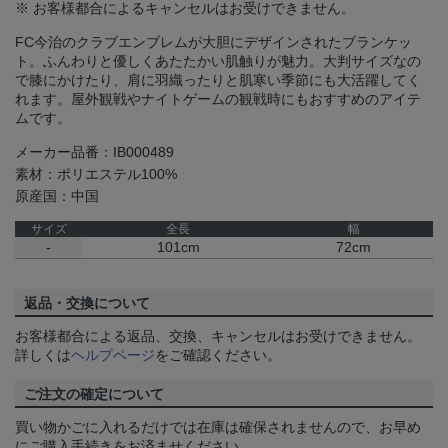
※ お客様都合によるキャンセルはお受けできません。
FC今治のクラブエンブレムが大胆にデザインされたブランケッ
ト。ふんわりと優しくあたたかい肌触りが魅力。大判サイズなの
で膝にかけたり、肩に羽織ったりと肌寒い季節にも大活躍してく
れます。屋外観戦やナイトゲームの観戦時にもおすすめのアイテ
ムです。
メーカー品番：IB000489
素材：ポリエステル100%
原産国：中国
サイズ
全長
幅
-
101cm
72cm
返品・交換について
お客様都合による返品、交換、キャンセルはお受けできません。
詳しくは
ヘルプページ
をご確認ください。
ご注文の確定について
買い物かごに入れるだけでは在庫は確保されませんので、お早め
にご購入手続きをお済ませください。