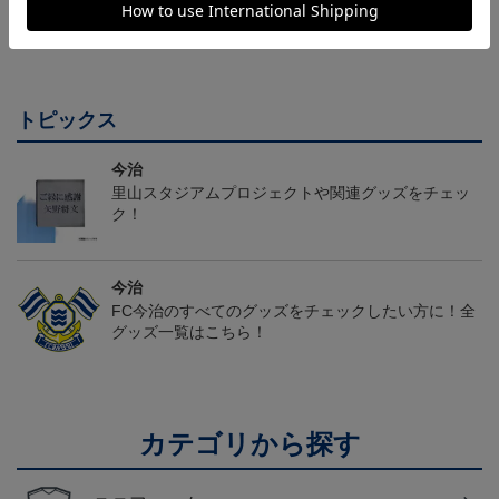
ーム(FP1st)
ユニフォーム(FP1st)
オルマフラー
17,600円～21,901円
26,100円～30,400円
2,500円
2
会員特典
会員特典
トピックス
今治
里山スタジアムプロジェクトや関連グッズをチェッ
ク！
今治
FC今治のすべてのグッズをチェックしたい方に！全
グッズ一覧はこちら！
カテゴリから探す