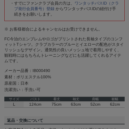
すでにファンクラブ会員の方は、
ワンタッチパスID（クラ
ブ発行会員番号）登録
からワンタッチパスIDの紐付け手
続きをお願いします。
※ お客様都合によるキャンセルはお受けできません。
FC今治のエンブレムやロゴがプリントされた長袖タイプのコンフ
ィットTシャツ。クラブカラーのブルーとイエローの配色がスタイ
リッシュなデザイン。通気性の良いメッシュ地で着用しやすく、
観戦時にはもちろんトレーニングなどにも活躍してくれるアイテ
ムです。
メーカー品番：IB000490
素材：ポリエステル100%
原産国：日本
洗濯洗い：手洗い可
サイズ
バスト
着丈
袖丈
肩幅
裾幅
L
124cm
75cm
63cm
52cm
62cm
返品・交換について