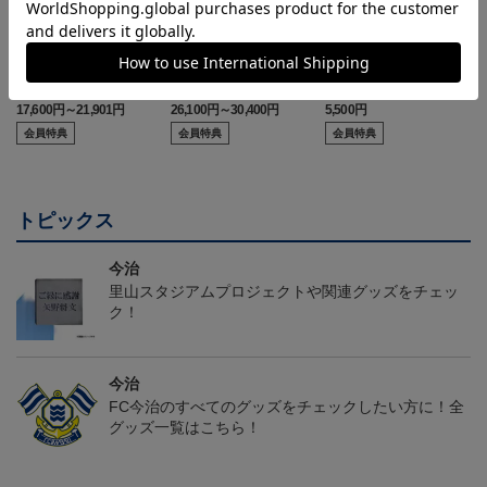
26/27 レプリカユニフォ
26/27 オーセンティック
コンフィットシャツ（20
ーム(FP1st)
ユニフォーム(FP1st)
26SP）
17,600円～21,901円
26,100円～30,400円
5,500円
2
会員特典
会員特典
会員特典
トピックス
今治
里山スタジアムプロジェクトや関連グッズをチェッ
ク！
今治
FC今治のすべてのグッズをチェックしたい方に！全
グッズ一覧はこちら！