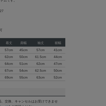
イテムです。
27
可
着丈
肩幅
袖丈
裾幅
57cm
45cm
57cm
41cm
62cm
50cm
61.5cm
44cm
64cm
51cm
62cm
47cm
67cm
54cm
62.5cm
50cm
69cm
55cm
63cm
52cm
品、交換、キャンセルはお受けできませ