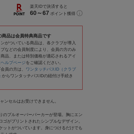
楽天IDで決済すると
60～67
ポイント獲得
の商品は会員特典商品です
コンがついている商品は、各クラブが導入
ラブなどの会員制度により、会員の方のみ
る商品、または特別価格が適応されるアイ
は
ヘルプページ
をご確認ください。
ブ会員の方は、
ワンタッチパスID（クラブ
録
からワンタッチパスIDの紐付け手続き
キャンセルはお受けできません。
りのプルオーバーパーカーが登場。胸にエン
ロゴがプリントされたシンプルなデザイン。
ケットがついています。身につけるだけでも