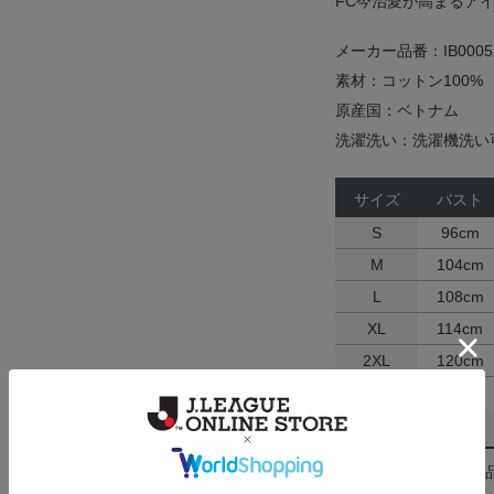
FC今治愛が高まるア
メーカー品番：IB0005
素材：コットン100%
原産国：ベトナム
洗濯洗い：洗濯機洗い
サイズ
バスト
S
96cm
M
104cm
L
108cm
XL
114cm
2XL
120cm
返品・交換について
お客様都合による返