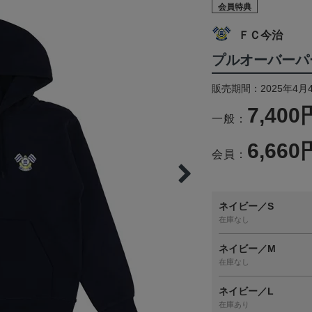
会員特典
ＦＣ今治
プルオーバーパ
販売期間：2025年4月
7,400
一般：
6,660
会員：
ネイビー／S
在庫なし
ネイビー／M
在庫なし
ネイビー／L
在庫あり