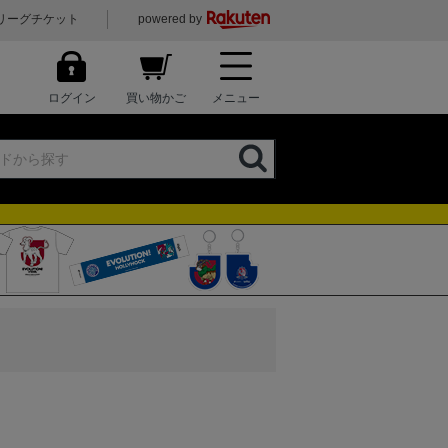
リーグチケット
powered by
ログイン
買い物かご
メニュー