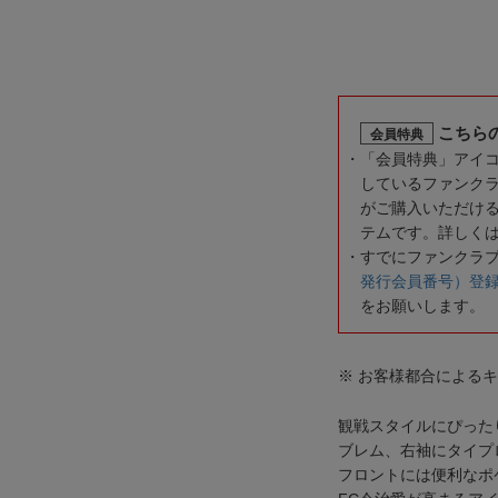
こちら
会員特典
「会員特典」アイ
しているファンク
がご購入いただけ
テムです。詳しく
すでにファンクラ
発行会員番号）登
をお願いします。
※ お客様都合による
観戦スタイルにぴった
ブレム、右袖にタイプ
フロントには便利なポ