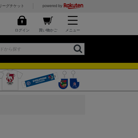
リーグチケット
powered by
ログイン
買い物かご
メニュー