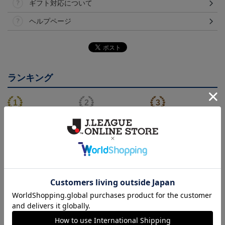
ギフト対応について
ヘルプページ
ランキング
NEW
26/27 レプリカユニフォ
26/27 オーセンティック
FC今治 ホエルオー タ
ーム(FP1st)
ユニフォーム(FP1st)
オルマフラー
17,600円～21,901円
26,100円～30,400円
2,500円
2
会員特典
会員特典