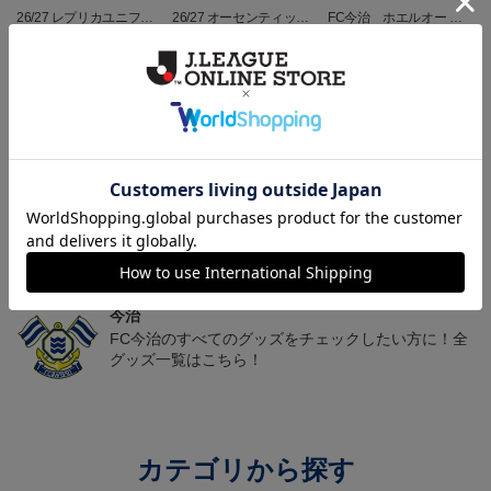
26/27 レプリカユニフォ
26/27 オーセンティック
FC今治 ホエルオー タ
ーム(FP1st)
ユニフォーム(FP1st)
オルマフラー
17,600円～21,901円
26,100円～30,400円
2,500円
2
会員特典
会員特典
トピックス
今治
里山スタジアムプロジェクトや関連グッズをチェッ
ク！
今治
FC今治のすべてのグッズをチェックしたい方に！全
グッズ一覧はこちら！
カテゴリから探す