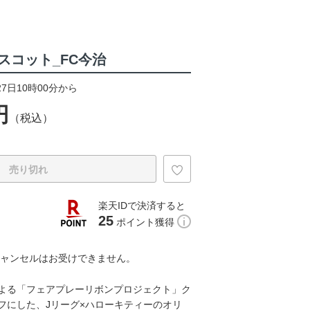
マスコット_FC今治
27日10時00分から
円
（税込）
売り切れ
楽天IDで決済すると
25
ポイント獲得
キャンセルはお受けできません。
よる「フェアプレーリボンプロジェクト」ク
フにした、Jリーグ×ハローキティーのオリ