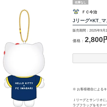
在庫なし
ＦＣ今治
Jリーグ×KT_
販売期間：2025年9月
2,800
価格：
※ お客様都合による
Ｊリーグとサンリオに
ラブフラッグをモチー