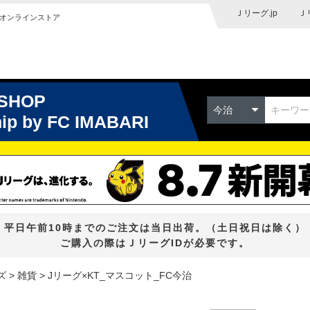
Ｊリーグ.jp
Ｊ
オンラインストア
 SHOP
今治
hip
by FC IMABARI
平日午前10時までのご注文は当日出荷。（土日祝日は除く）
ご購入の際はＪリーグIDが必要です。
ズ
雑貨
Jリーグ×KT_マスコット_FC今治