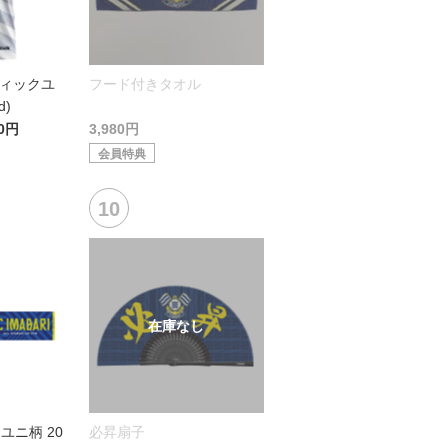
ティックユ
フード付きタオル
d)
00円
3,980円
会員特典
ユニ柄 20
必昇扇子