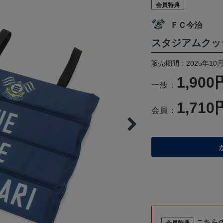
会員特典
ＦＣ今治
スタジアムクッシ
販売期間：2025年10
1,900
一般：
1,710
会員：
こちら
会員特典