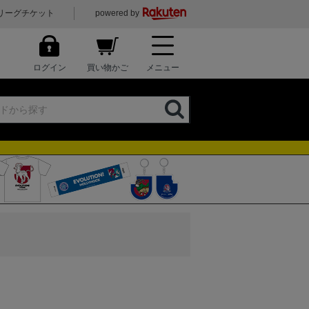
リーグチケット
powered by
ログイン
買い物かご
メニュー