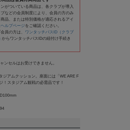
コンがついている商品は、各クラブが導入
ラブなどの会員制度により、会員の方のみ
る商品、または特別価格が適応されるアイ
は
ヘルプページ
をご確認ください。
ブ会員の方は、
ワンタッチパスID（クラブ
録
からワンタッチパスIDの紐付け手続き
キャンセルはお受けできません。
ジアムクッション。座面には「WE ARE F
ッセージ！スタジアム観戦の必需品です！
D100mm
94