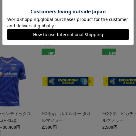
NEW
NEW
 オーセンティックユ
FC今治 ホエルオー タオ
FC今治 ピカチ
FP1st)
ルマフラー
ルマフラー
～30,400円
2,500円
2,500円