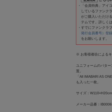
「会員特典」アイ
しているファンク
がご購入いただけ
テムです。詳しく
すでにファンクラ
発行会員番号）登
をお願いします。
※ お客様都合による
ユニフォームのパター
置。
「All IMABARI AS
も入った一枚。
サイズ：W110×H20c
メーカー品番：IB0006