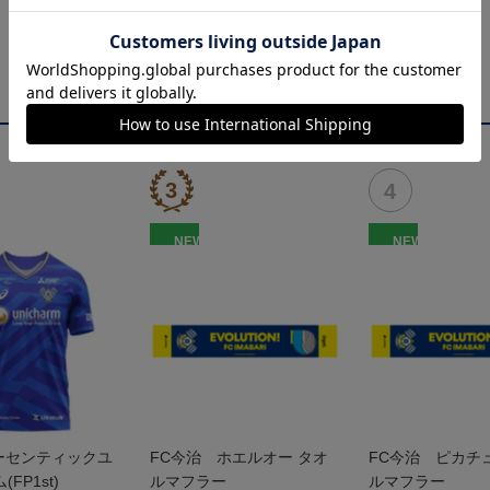
NEW
NEW
 オーセンティックユ
FC今治 ホエルオー タオ
FC今治 ピカチ
FP1st)
ルマフラー
ルマフラー