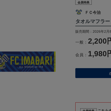
会員特典
ＦＣ今治
タオルマフラー（
販売期間：2026年2月
2,200
一般：
1,980
会員：
こちら
会員特典