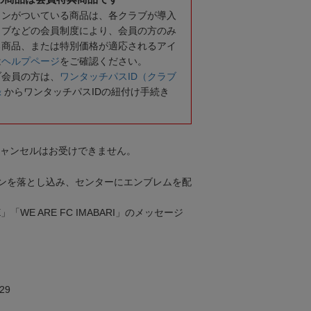
コンがついている商品は、各クラブが導入
ラブなどの会員制度により、会員の方のみ
る商品、または特別価格が適応されるアイ
は
ヘルプページ
をご確認ください。
ブ会員の方は、
ワンタッチパスID（クラブ
録
からワンタッチパスIDの紐付け手続き
キャンセルはお受けできません。
ンを落とし込み、センターにエンブレムを配
 ONE」「WE ARE FC IMABARI」のメッセージ
m
29