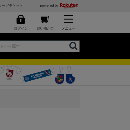
リーグチケット
powered by
ログイン
買い物かご
メニュー