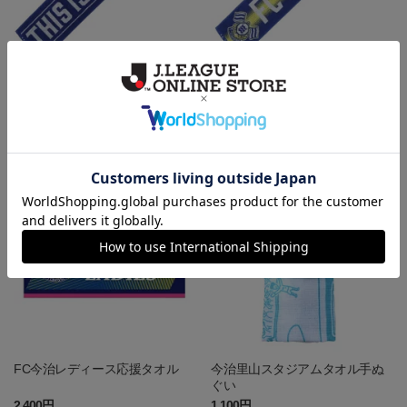
タオルマフラー（THIS IS OUR
タオルマフラー（タイプロゴ / F
HOME）
C IMABARI）
2,200円
2,200円
会員特典
会員特典
FC今治レディース応援タオル
今治里山スタジアムタオル手ぬ
ぐい
2,400円
1,100円