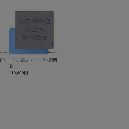
菊間
ゴール裏プレート B（菊間
瓦）
110,000円