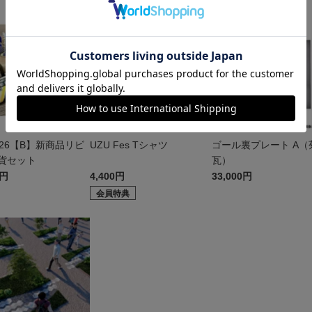
026【B】新商品リビ
UZU Fes Tシャツ
ゴール裏プレート A（
貨セット
瓦）
0円
4,400円
33,000円
会員特典