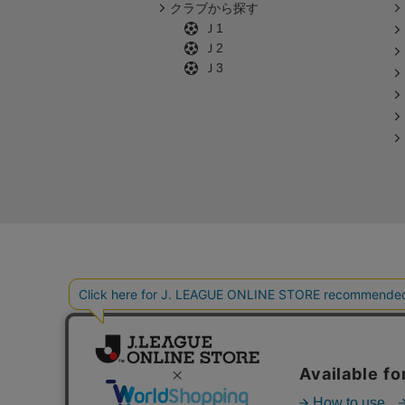
クラブから探す
Ｊ1
Ｊ2
Ｊ3