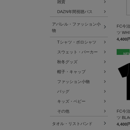
雑貨
DAZN年間視聴パス
アパレル・ファッション小
FC今
物
ツ WH
4,400
Tシャツ・ポロシャツ
スウェット・パーカー
NE
秋冬グッズ
帽子・キャップ
ファッション小物
バッグ
キッズ・ベビー
その他
FC今
ツ BL
タオル・リストバンド
4,400