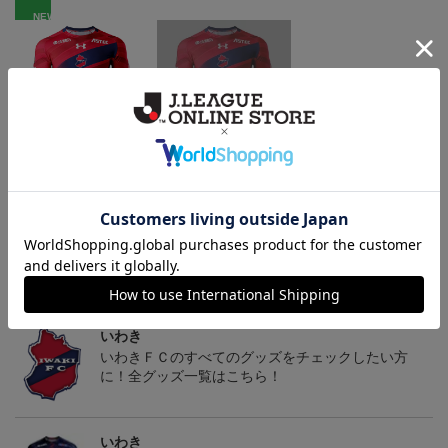
NEW
いわきFC 2026/27 1st レ
いわきFC 2026/27 1st オ
2026マフラータオル（W
い
プリカユニフォーム
ーセンティックユニフォ
ALK TO THE DREAM）
15,400円～19,800円
17,600円～22,000円
3,520円
1
ーム
トピックス
いわき
いわきＦＣのすべてのグッズをチェックしたい方
に！全グッズ一覧はこちら！
いわき