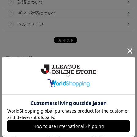
決済について
ギフト対応について
ヘルプページ
ランキング
NEW
NEW
NEW
いわきFC アマルルガ
いわきFC ピカチュウ
いわきFC アマルルガ
い
タオルマフラー
タオルマフラー
キーホルダー