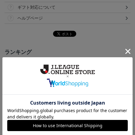
ギフト対応について
ヘルプページ
ランキング
NEW
いわきFC 2026/27 1st レ
いわきFC 2026/27 1st オ
2026マフラータオル（W
い
プリカユニフォーム
ーセンティックユニフォ
ALK TO THE DREAM）
15,400円～19,800円
17,600円～22,000円
3,520円
1
ーム