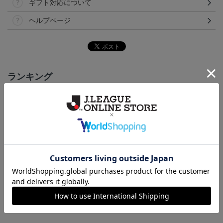
ギフト対応について
ヘルプページ
ランキング
NEW
NEW
NEW
いわきFC アマルルガ
いわきFC ピカチュウ
いわきFC 2026/27 1st レ
タオルマフラー
タオルマフラー
プリカユニフォーム
2,500円
2,500円
15,400円～19,800円
1